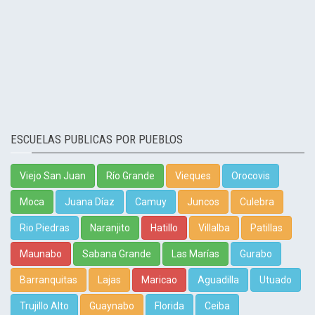
ESCUELAS PUBLICAS POR PUEBLOS
Viejo San Juan
Río Grande
Vieques
Orocovis
Moca
Juana Díaz
Camuy
Juncos
Culebra
Rio Piedras
Naranjito
Hatillo
Villalba
Patillas
Maunabo
Sabana Grande
Las Marías
Gurabo
Barranquitas
Lajas
Maricao
Aguadilla
Utuado
Trujillo Alto
Guaynabo
Florida
Ceiba