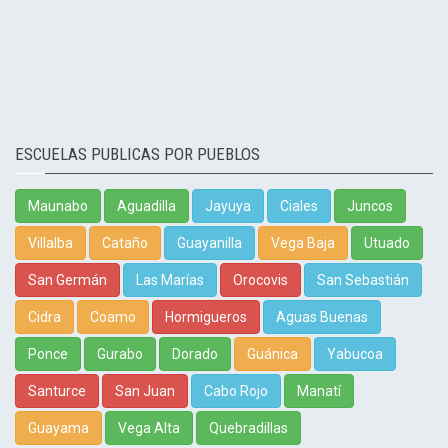
ESCUELAS PUBLICAS POR PUEBLOS
Maunabo
Aguadilla
Jayuya
Ciales
Juncos
Villalba
Cataño
Guayanilla
Vega Baja
Utuado
San Germán
Las Marías
Orocovis
San Sebastián
Cidra
Coamo
Hormigueros
Aguas Buenas
Ponce
Gurabo
Dorado
Guánica
Yabucoa
Santurce
San Juan
Cabo Rojo
Manatí
Guayama
Vega Alta
Quebradillas