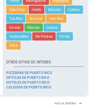
Ponce
Hormigueros
Mayagüez
Cabo Rojo
Hatillo
Aibonito
Culebra
Toa Alta
Orocovis
Hato Rey
Dorado
Maricao
Isabela
Quebradillas
Rio Piedras
Florida
Cidra
OTROS SITIOS DE INTERES
PIZZERIAS DE PUERTO RICO
OPTICAS DE PUERTO RICO
HOTELES DE PUERTO RICO
COLEGIOS DE PUERTO RICO
HACIA ARRIBA