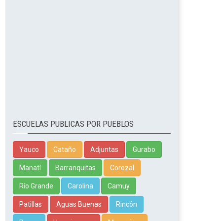
ESCUELAS PUBLICAS POR PUEBLOS
Yauco
Cataño
Adjuntas
Gurabo
Manatí
Barranquitas
Corozal
Río Grande
Carolina
Camuy
Patillas
Aguas Buenas
Rincón