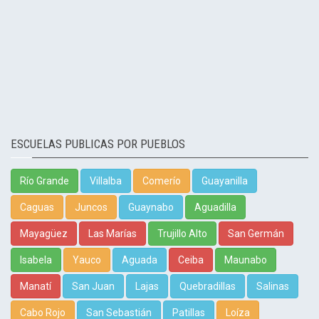
ESCUELAS PUBLICAS POR PUEBLOS
Río Grande
Villalba
Comerío
Guayanilla
Caguas
Juncos
Guaynabo
Aguadilla
Mayagüez
Las Marías
Trujillo Alto
San Germán
Isabela
Yauco
Aguada
Ceiba
Maunabo
Manatí
San Juan
Lajas
Quebradillas
Salinas
Cabo Rojo
San Sebastián
Patillas
Loíza