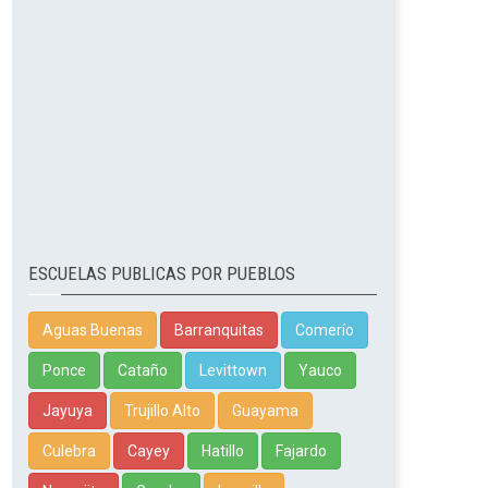
ESCUELAS PUBLICAS POR PUEBLOS
Aguas Buenas
Barranquitas
Comerío
Ponce
Cataño
Levittown
Yauco
Jayuya
Trujillo Alto
Guayama
Culebra
Cayey
Hatillo
Fajardo