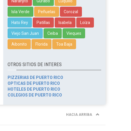
Naranjito
Gurabo
Luquillo
Isla Verde
Peñuelas
Corozal
Hato Rey
Patillas
Isabela
Loíza
Viejo San Juan
Ceiba
Vieques
Aibonito
Florida
Toa Baja
OTROS SITIOS DE INTERES
PIZZERIAS DE PUERTO RICO
OPTICAS DE PUERTO RICO
HOTELES DE PUERTO RICO
COLEGIOS DE PUERTO RICO
HACIA ARRIBA