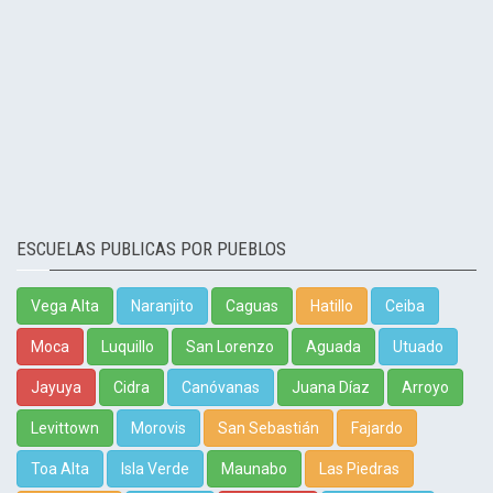
ESCUELAS PUBLICAS POR PUEBLOS
Vega Alta
Naranjito
Caguas
Hatillo
Ceiba
Moca
Luquillo
San Lorenzo
Aguada
Utuado
Jayuya
Cidra
Canóvanas
Juana Díaz
Arroyo
Levittown
Morovis
San Sebastián
Fajardo
Toa Alta
Isla Verde
Maunabo
Las Piedras