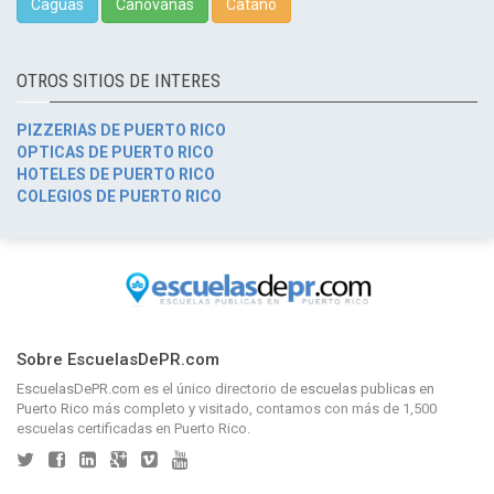
Caguas
Canóvanas
Cataño
OTROS SITIOS DE INTERES
PIZZERIAS DE PUERTO RICO
OPTICAS DE PUERTO RICO
HOTELES DE PUERTO RICO
COLEGIOS DE PUERTO RICO
Sobre EscuelasDePR.com
EscuelasDePR.com
es el único directorio de
escuelas publicas en
Puerto Rico
más completo y visitado, contamos con más de 1,500
escuelas certificadas en Puerto Rico.