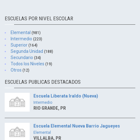
ESCUELAS POR NIVEL ESCOLAR
Elemental
(981)
Intermedio
(223)
Superior
(164)
Segunda Unidad
(188)
Secundario
(34)
Todos los Niveles
(19)
Otros
(12)
ESCUELAS PUBLICAS DESTACADOS
Escuela Liberata Iraldo (Nueva)
Intermedio
RIO GRANDE, PR
Escuela Elemental Nueva Barrio Jagueyes
Elemental
VILLALBA, PR