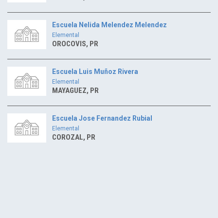
Escuela Nelida Melendez Melendez
Elemental
OROCOVIS, PR
Escuela Luis Muñoz Rivera
Elemental
MAYAGUEZ, PR
Escuela Jose Fernandez Rubial
Elemental
COROZAL, PR