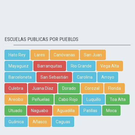
ESCUELAS PUBLICAS POR PUEBLOS
Hato Rey
Lares
Canóvanas
San Juan
Mayagüez
Barranquitas
Río Grande
Vega Alta
Barceloneta
San Sebastián
Carolina
Arroyo
Culebra
Juana Díaz
Dorado
Corozal
Florida
Arecibo
Peñuelas
Cabo Rojo
Luquillo
Toa Alta
Utuado
Naguabo
Aguadilla
Patillas
Moca
Guánica
Añasco
Caguas