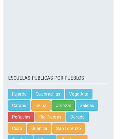
ESCUELAS PUBLICAS POR PUEBLOS
Fajardo
Quebradillas
Vega Alta
Cataño
Ceiba
Corozal
Salinas
Peñuelas
Rio Piedras
Dorado
Cidra
Guánica
San Lorenzo