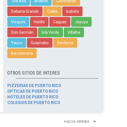
Toa Alta
Añasco
Canóvanas
Sabana Grande
Ciales
Isabela
Vieques
Hatillo
Caguas
Jayuya
San Germán
Isla Verde
Villalba
Yauco
Guaynabo
Santurce
Barceloneta
OTROS SITIOS DE INTERES
PIZZERIAS DE PUERTO RICO
OPTICAS DE PUERTO RICO
HOTELES DE PUERTO RICO
COLEGIOS DE PUERTO RICO
HACIA ARRIBA