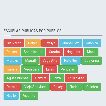
ESCUELAS PUBLICAS POR PUEBLOS
Isla Verde
Ponce
Jayuya
Juana Díaz
Guánica
Rincón
Santa Isabel
Gurabo
Naguabo
Moca
Morovis
Manatí
Vega Alta
Hato Rey
Guayama
Isabela
Vega Baja
Lajas
Peñuelas
Aguas Buenas
Camuy
Loíza
Trujillo Alto
Dorado
Viejo San Juan
Cayey
Florida
Culebra
Hatillo
Aibonito