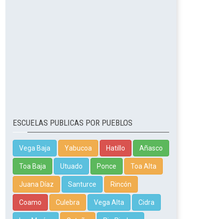
ESCUELAS PUBLICAS POR PUEBLOS
Vega Baja
Yabucoa
Hatillo
Añasco
Toa Baja
Utuado
Ponce
Toa Alta
Juana Díaz
Santurce
Rincón
Coamo
Culebra
Vega Alta
Cidra