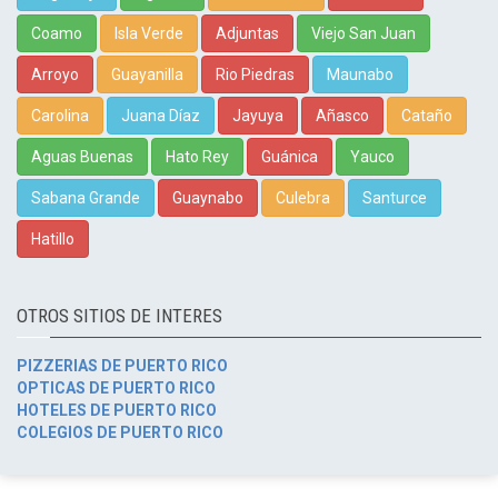
Coamo
Isla Verde
Adjuntas
Viejo San Juan
Arroyo
Guayanilla
Rio Piedras
Maunabo
Carolina
Juana Díaz
Jayuya
Añasco
Cataño
Aguas Buenas
Hato Rey
Guánica
Yauco
Sabana Grande
Guaynabo
Culebra
Santurce
Hatillo
OTROS SITIOS DE INTERES
PIZZERIAS DE PUERTO RICO
OPTICAS DE PUERTO RICO
HOTELES DE PUERTO RICO
COLEGIOS DE PUERTO RICO