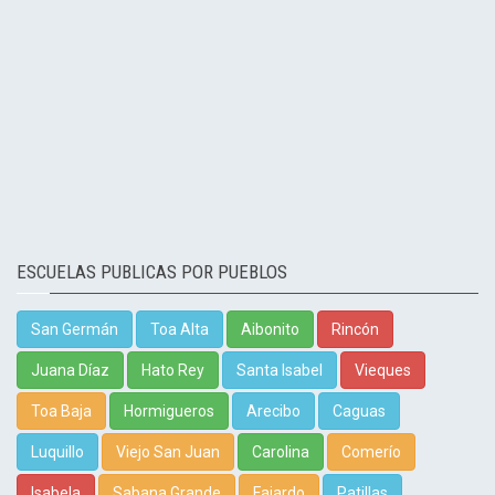
ESCUELAS PUBLICAS POR PUEBLOS
San Germán
Toa Alta
Aibonito
Rincón
Juana Díaz
Hato Rey
Santa Isabel
Vieques
Toa Baja
Hormigueros
Arecibo
Caguas
Luquillo
Viejo San Juan
Carolina
Comerío
Isabela
Sabana Grande
Fajardo
Patillas