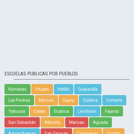
ESCUELAS PUBLICAS POR PUEBLOS
Humacao
Utuado
Hatillo
Guayanilla
Las Piedras
Morovis
Cayey
Culebra
Comerío
Yabucoa
Ciales
Guánica
Levittown
Fajardo
San Sebastián
Aibonito
Maricao
Aguada
Aguas Buenas
San Germán
Canóvanas
Cataño