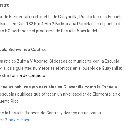
astro:
r de Elemental en el pueblo de Guayanilla, Puerto Rico. La Escuela
 fisicas en Carr 132 Km 4 Hm 2 Bo Macana Parcelas en el pueblo de
tro NO pertenece al programa de Escuela Abierta del
cuela Bienvenido Castro:
o Castro es Zulma V Aponte. Si deseas comunicarte con la Escuela
r a los siguientes números telefónicos en el pueblo de Guayanilla:
uestra
forma de contacto
.
uelas publicas y/o escuelas en Guayanilla como la Escuela
scuelas publicas que ofrecen un nivel escolar de Elemental en el
uerto Rico.
e la Escuela Bienvenido Castro, y deseas actualizar la
tro?,
haz clic aquí.