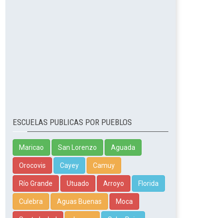
ESCUELAS PUBLICAS POR PUEBLOS
Maricao
San Lorenzo
Aguada
Orocovis
Cayey
Camuy
Río Grande
Utuado
Arroyo
Florida
Culebra
Aguas Buenas
Moca