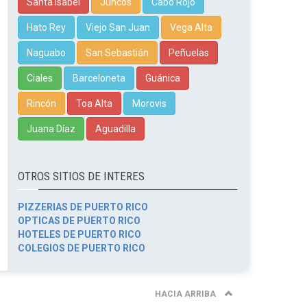
Santa Isabel
Juncos
Cabo Rojo
Hato Rey
Viejo San Juan
Vega Alta
Naguabo
San Sebastián
Peñuelas
Ciales
Barceloneta
Guánica
Rincón
Toa Alta
Morovis
Juana Díaz
Aguadilla
OTROS SITIOS DE INTERES
PIZZERIAS DE PUERTO RICO
OPTICAS DE PUERTO RICO
HOTELES DE PUERTO RICO
COLEGIOS DE PUERTO RICO
HACIA ARRIBA