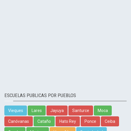
ESCUELAS PUBLICAS POR PUEBLOS
Vieques
Lares
Jayuya
Santurce
Moca
Canóvanas
Cataño
Hato Rey
Ponce
Ceiba