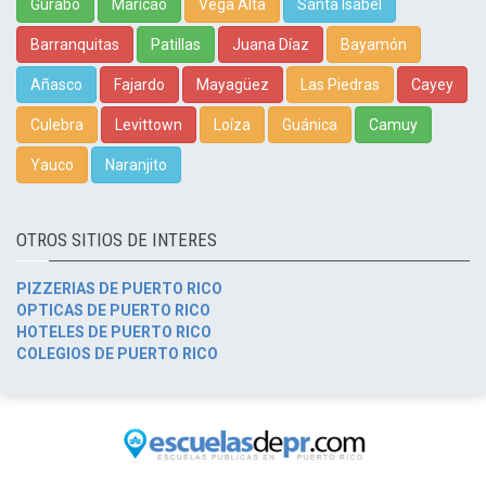
Gurabo
Maricao
Vega Alta
Santa Isabel
Barranquitas
Patillas
Juana Díaz
Bayamón
Añasco
Fajardo
Mayagüez
Las Piedras
Cayey
Culebra
Levittown
Loíza
Guánica
Camuy
Yauco
Naranjito
OTROS SITIOS DE INTERES
PIZZERIAS DE PUERTO RICO
OPTICAS DE PUERTO RICO
HOTELES DE PUERTO RICO
COLEGIOS DE PUERTO RICO