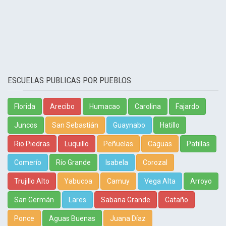
ESCUELAS PUBLICAS POR PUEBLOS
Florida
Arecibo
Humacao
Carolina
Fajardo
Juncos
San Sebastián
Guaynabo
Hatillo
Rio Piedras
Luquillo
Peñuelas
Caguas
Patillas
Comerío
Río Grande
Isabela
Corozal
Trujillo Alto
Yabucoa
Camuy
Vega Alta
Arroyo
San Germán
Lares
Sabana Grande
Cataño
Ponce
Aguas Buenas
Juana Díaz