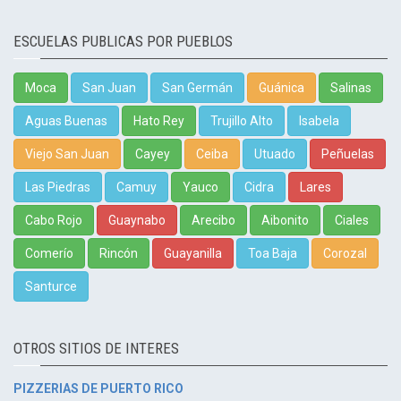
ESCUELAS PUBLICAS POR PUEBLOS
Moca
San Juan
San Germán
Guánica
Salinas
Aguas Buenas
Hato Rey
Trujillo Alto
Isabela
Viejo San Juan
Cayey
Ceiba
Utuado
Peñuelas
Las Piedras
Camuy
Yauco
Cidra
Lares
Cabo Rojo
Guaynabo
Arecibo
Aibonito
Ciales
Comerío
Rincón
Guayanilla
Toa Baja
Corozal
Santurce
OTROS SITIOS DE INTERES
PIZZERIAS DE PUERTO RICO