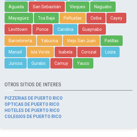
Aguada
San Sebastián
Vieques
Naguabo
Mayagüez
Toa Baja
Peñuelas
Ceiba
Cayey
Levittown
Ponce
Carolina
Guaynabo
Barceloneta
Yabucoa
Viejo San Juan
Patillas
Manatí
Isla Verde
Isabela
Corozal
Loíza
Juncos
Gurabo
Camuy
Yauco
OTROS SITIOS DE INTERES
PIZZERIAS DE PUERTO RICO
OPTICAS DE PUERTO RICO
HOTELES DE PUERTO RICO
COLEGIOS DE PUERTO RICO