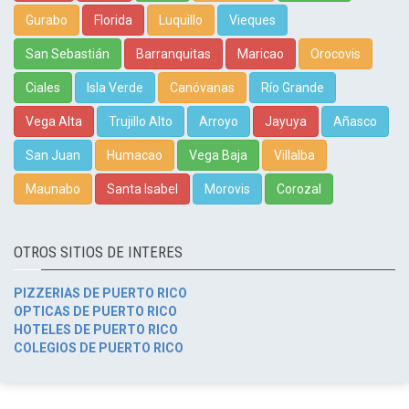
Gurabo
Florida
Luquillo
Vieques
San Sebastián
Barranquitas
Maricao
Orocovis
Ciales
Isla Verde
Canóvanas
Río Grande
Vega Alta
Trujillo Alto
Arroyo
Jayuya
Añasco
San Juan
Humacao
Vega Baja
Villalba
Maunabo
Santa Isabel
Morovis
Corozal
OTROS SITIOS DE INTERES
PIZZERIAS DE PUERTO RICO
OPTICAS DE PUERTO RICO
HOTELES DE PUERTO RICO
COLEGIOS DE PUERTO RICO