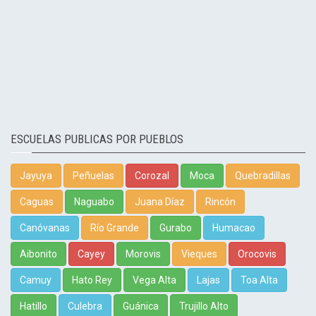
ESCUELAS PUBLICAS POR PUEBLOS
Jayuya
Peñuelas
Corozal
Moca
Quebradillas
Caguas
Naguabo
Juana Díaz
Rincón
Canóvanas
Río Grande
Gurabo
Humacao
Aibonito
Cayey
Morovis
Vieques
Orocovis
Camuy
Hato Rey
Vega Alta
Lajas
Toa Alta
Hatillo
Culebra
Guánica
Trujillo Alto