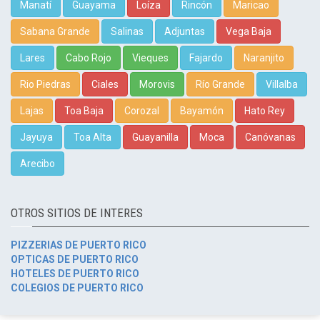
Manatí
Guayama
Loíza
Rincón
Maricao
Sabana Grande
Salinas
Adjuntas
Vega Baja
Lares
Cabo Rojo
Vieques
Fajardo
Naranjito
Rio Piedras
Ciales
Morovis
Río Grande
Villalba
Lajas
Toa Baja
Corozal
Bayamón
Hato Rey
Jayuya
Toa Alta
Guayanilla
Moca
Canóvanas
Arecibo
OTROS SITIOS DE INTERES
PIZZERIAS DE PUERTO RICO
OPTICAS DE PUERTO RICO
HOTELES DE PUERTO RICO
COLEGIOS DE PUERTO RICO