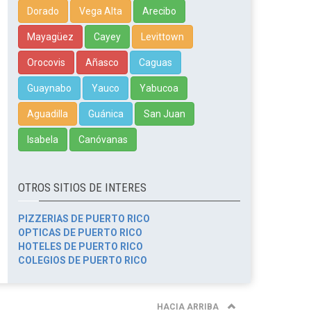
Dorado
Vega Alta
Arecibo
Mayagüez
Cayey
Levittown
Orocovis
Añasco
Caguas
Guaynabo
Yauco
Yabucoa
Aguadilla
Guánica
San Juan
Isabela
Canóvanas
OTROS SITIOS DE INTERES
PIZZERIAS DE PUERTO RICO
OPTICAS DE PUERTO RICO
HOTELES DE PUERTO RICO
COLEGIOS DE PUERTO RICO
HACIA ARRIBA