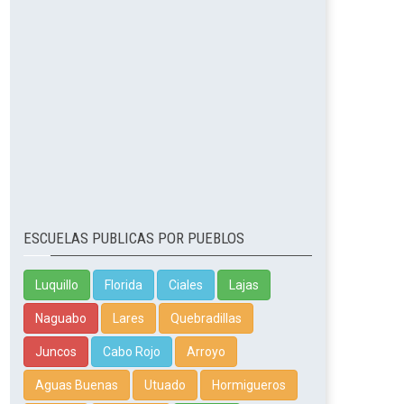
ESCUELAS PUBLICAS POR PUEBLOS
Luquillo
Florida
Ciales
Lajas
Naguabo
Lares
Quebradillas
Juncos
Cabo Rojo
Arroyo
Aguas Buenas
Utuado
Hormigueros