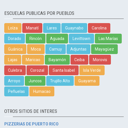
ESCUELAS PUBLICAS POR PUEBLOS
Loíza
Manatí
Lares
Guaynabo
Carolina
Dorado
Rincón
Aguada
Levittown
Las Marías
Guánica
Moca
Camuy
Adjuntas
Mayagüez
Lajas
Maricao
Bayamón
Ceiba
Morovis
Culebra
Corozal
Santa Isabel
Isla Verde
Arroyo
Juncos
Trujillo Alto
Guayama
Peñuelas
Humacao
OTROS SITIOS DE INTERES
PIZZERIAS DE PUERTO RICO