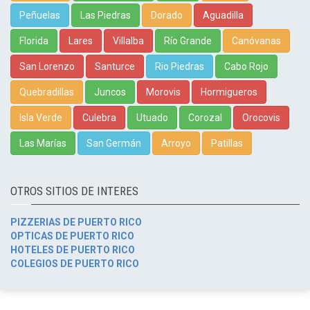
Peñuelas
Las Piedras
Dorado
Aguadilla
Florida
Lares
Villalba
Río Grande
Canóvanas
San Lorenzo
Santurce
Rio Piedras
Cabo Rojo
Quebradillas
Juncos
Morovis
Hormigueros
Isla Verde
Culebra
Utuado
Corozal
Orocovis
Las Marías
San Germán
Arroyo
Patillas
OTROS SITIOS DE INTERES
PIZZERIAS DE PUERTO RICO
OPTICAS DE PUERTO RICO
HOTELES DE PUERTO RICO
COLEGIOS DE PUERTO RICO