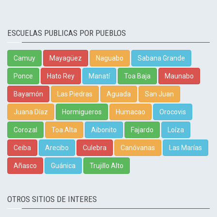
ESCUELAS PUBLICAS POR PUEBLOS
Camuy
Mayagüez
Naguabo
Sabana Grande
Ponce
Hato Rey
Manatí
Toa Baja
Maunabo
Bayamón
Las Piedras
Aguada
San Juan
Juana Díaz
Hormigueros
Humacao
Orocovis
Corozal
Toa Alta
Aibonito
Fajardo
Loíza
Ceiba
Arecibo
Culebra
Canóvanas
Las Marías
Añasco
Guánica
Trujillo Alto
OTROS SITIOS DE INTERES