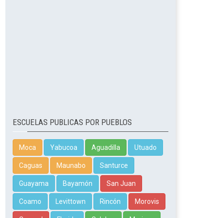
ESCUELAS PUBLICAS POR PUEBLOS
Moca
Yabucoa
Aguadilla
Utuado
Caguas
Maunabo
Santurce
Guayama
Bayamón
San Juan
Coamo
Levittown
Rincón
Morovis