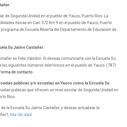
tañer:
lar de Segunda Unidad en el pueblo de Yauco, Puerto Rico. La
ilidades fisicas en Carr 372 Km 9 en el pueblo de Yauco, Puerto
al programa de Escuela Abierta del Departamento de Educación de
cuela Su Jaime Castañer:
astañer es Felix Valedon. Si deseas comunicarte con la Escuela Su
 los siguientes números telefónicos en el pueblo de Yauco: (787)
forma de contacto
.
uelas publicas y/o escuelas en Yauco como la Escuela Su
uelas publicas que ofrecen un nivel escolar de Segunda Unidad en
rto Rico.
de la Escuela Su Jaime Castañer, y deseas actualizar la
añer?,
haz clic aquí.