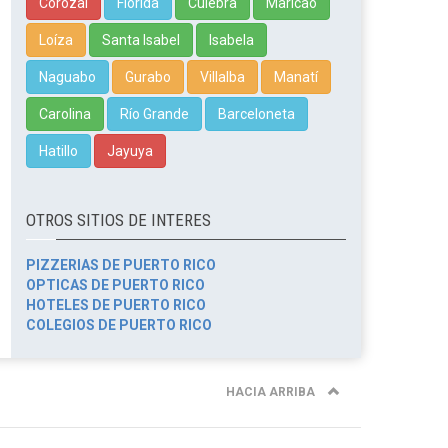
Corozal
Florida
Culebra
Maricao
Loíza
Santa Isabel
Isabela
Naguabo
Gurabo
Villalba
Manatí
Carolina
Río Grande
Barceloneta
Hatillo
Jayuya
OTROS SITIOS DE INTERES
PIZZERIAS DE PUERTO RICO
OPTICAS DE PUERTO RICO
HOTELES DE PUERTO RICO
COLEGIOS DE PUERTO RICO
HACIA ARRIBA