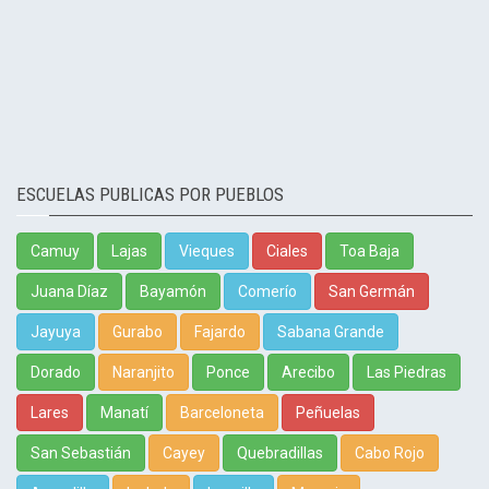
ESCUELAS PUBLICAS POR PUEBLOS
Camuy
Lajas
Vieques
Ciales
Toa Baja
Juana Díaz
Bayamón
Comerío
San Germán
Jayuya
Gurabo
Fajardo
Sabana Grande
Dorado
Naranjito
Ponce
Arecibo
Las Piedras
Lares
Manatí
Barceloneta
Peñuelas
San Sebastián
Cayey
Quebradillas
Cabo Rojo