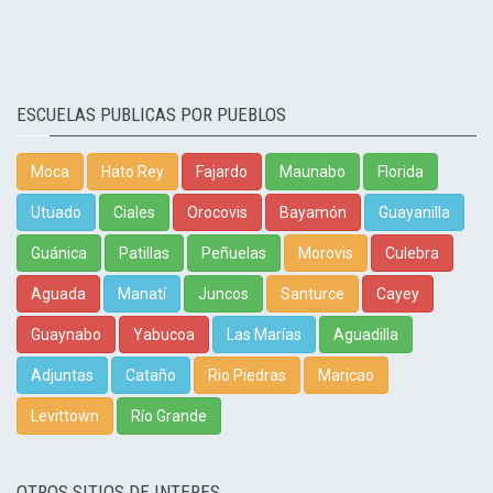
ESCUELAS PUBLICAS POR PUEBLOS
Moca
Hato Rey
Fajardo
Maunabo
Florida
Utuado
Ciales
Orocovis
Bayamón
Guayanilla
Guánica
Patillas
Peñuelas
Morovis
Culebra
Aguada
Manatí
Juncos
Santurce
Cayey
Guaynabo
Yabucoa
Las Marías
Aguadilla
Adjuntas
Cataño
Rio Piedras
Maricao
Levittown
Río Grande
OTROS SITIOS DE INTERES