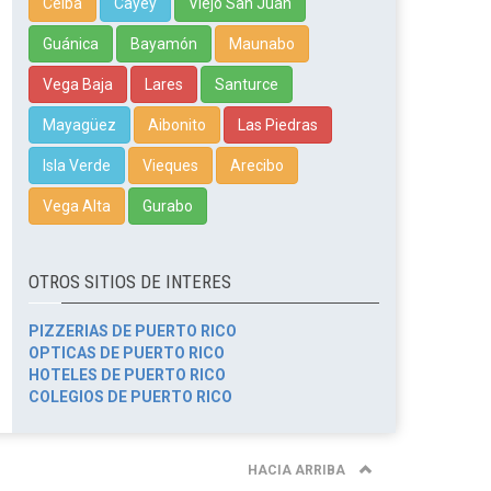
Ceiba
Cayey
Viejo San Juan
Guánica
Bayamón
Maunabo
Vega Baja
Lares
Santurce
Mayagüez
Aibonito
Las Piedras
Isla Verde
Vieques
Arecibo
Vega Alta
Gurabo
OTROS SITIOS DE INTERES
PIZZERIAS DE PUERTO RICO
OPTICAS DE PUERTO RICO
HOTELES DE PUERTO RICO
COLEGIOS DE PUERTO RICO
HACIA ARRIBA