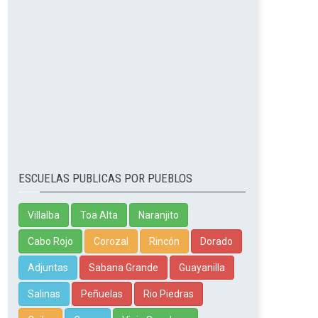
ESCUELAS PUBLICAS POR PUEBLOS
Villalba
Toa Alta
Naranjito
Cabo Rojo
Corozal
Rincón
Dorado
Adjuntas
Sabana Grande
Guayanilla
Salinas
Peñuelas
Rio Piedras