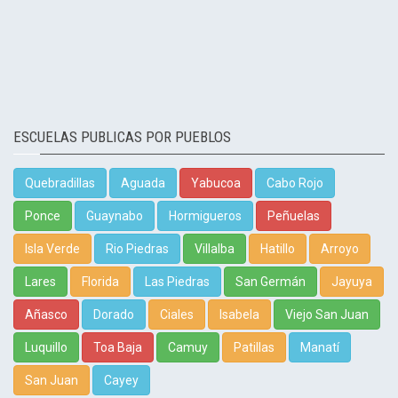
ESCUELAS PUBLICAS POR PUEBLOS
Quebradillas
Aguada
Yabucoa
Cabo Rojo
Ponce
Guaynabo
Hormigueros
Peñuelas
Isla Verde
Rio Piedras
Villalba
Hatillo
Arroyo
Lares
Florida
Las Piedras
San Germán
Jayuya
Añasco
Dorado
Ciales
Isabela
Viejo San Juan
Luquillo
Toa Baja
Camuy
Patillas
Manatí
San Juan
Cayey