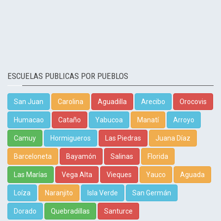
ESCUELAS PUBLICAS POR PUEBLOS
San Juan
Carolina
Aguadilla
Arecibo
Orocovis
Humacao
Cataño
Yabucoa
Manatí
Arroyo
Camuy
Hormigueros
Las Piedras
Juana Díaz
Barceloneta
Bayamón
Salinas
Florida
Las Marías
Vega Alta
Vieques
Yauco
Aguada
Loíza
Naranjito
Isla Verde
San Germán
Dorado
Quebradillas
Santurce