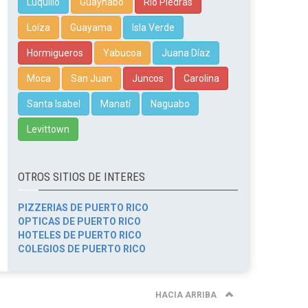
Luquillo
Guaynabo
Rio Piedras
Loíza
Guayama
Isla Verde
Hormigueros
Yabucoa
Juana Díaz
Moca
San Juan
Juncos
Carolina
Santa Isabel
Manatí
Naguabo
Levittown
OTROS SITIOS DE INTERES
PIZZERIAS DE PUERTO RICO
OPTICAS DE PUERTO RICO
HOTELES DE PUERTO RICO
COLEGIOS DE PUERTO RICO
HACIA ARRIBA