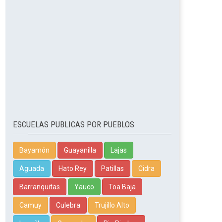
ESCUELAS PUBLICAS POR PUEBLOS
Bayamón
Guayanilla
Lajas
Aguada
Hato Rey
Patillas
Cidra
Barranquitas
Yauco
Toa Baja
Camuy
Culebra
Trujillo Alto