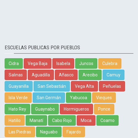
ESCUELAS PUBLICAS POR PUEBLOS
Cidra
Vega Baja
Isabela
Juncos
Culebra
Salinas
Aguadilla
Añasco
Arecibo
Camuy
Guayanilla
San Sebastián
Vega Alta
Peñuelas
Isla Verde
San Germán
Yabucoa
Vieques
Hato Rey
Guaynabo
Hormigueros
Ponce
Hatillo
Manatí
Cabo Rojo
Moca
Coamo
Las Piedras
Naguabo
Fajardo