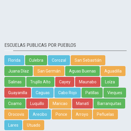
ESCUELAS PUBLICAS POR PUEBLOS
Florida
Culebra
Corozal
San Sebastián
Juana Díaz
San Germán
Aguas Buenas
Aguadilla
Salinas
Trujillo Alto
Cayey
Maunabo
Loíza
Guayanilla
Caguas
Cabo Rojo
Patillas
Vieques
Coamo
Luquillo
Maricao
Manatí
Barranquitas
Orocovis
Arecibo
Ponce
Arroyo
Peñuelas
Lares
Utuado