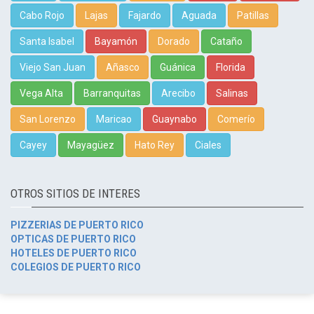
Cabo Rojo
Lajas
Fajardo
Aguada
Patillas
Santa Isabel
Bayamón
Dorado
Cataño
Viejo San Juan
Añasco
Guánica
Florida
Vega Alta
Barranquitas
Arecibo
Salinas
San Lorenzo
Maricao
Guaynabo
Comerío
Cayey
Mayagüez
Hato Rey
Ciales
OTROS SITIOS DE INTERES
PIZZERIAS DE PUERTO RICO
OPTICAS DE PUERTO RICO
HOTELES DE PUERTO RICO
COLEGIOS DE PUERTO RICO