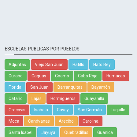
ESCUELAS PUBLICAS POR PUEBLOS
Adjuntas
Viejo San Juan
Hatillo
Hato Rey
Gurabo
Caguas
Coamo
Cabo Rojo
Humacao
Florida
San Juan
Barranquitas
Bayamón
Cataño
Lajas
Hormigueros
Guayanilla
Orocovis
Isabela
Cayey
San Germán
Luquillo
Moca
Canóvanas
Arecibo
Carolina
Santa Isabel
Jayuya
Quebradillas
Guánica