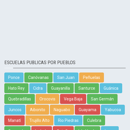
ESCUELAS PUBLICAS POR PUEBLOS
Ponce
Canóvanas
San Juan
Peñuelas
Hato Rey
Cidra
Guayanilla
Santurce
Guánica
Quebradillas
Orocovis
Vega Baja
San Germán
Juncos
Aibonito
Naguabo
Guayama
Yabucoa
Manatí
Trujillo Alto
Rio Piedras
Culebra