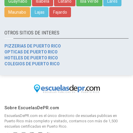
Guaynabo
Isabela
Cataño
Isla Verde
Lares
Maunabo
Lajas
Fajardo
OTROS SITIOS DE INTERES
PIZZERIAS DE PUERTO RICO
OPTICAS DE PUERTO RICO
HOTELES DE PUERTO RICO
COLEGIOS DE PUERTO RICO
Sobre EscuelasDePR.com
EscuelasDePR.com
es el único directorio de
escuelas publicas en
Puerto Rico
más completo y visitado, contamos con más de 1,500
escuelas certificadas en Puerto Rico.