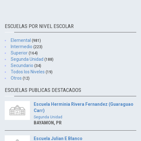
ESCUELAS POR NIVEL ESCOLAR
Elemental
(981)
Intermedio
(223)
Superior
(164)
Segunda Unidad
(188)
Secundario
(34)
Todos los Niveles
(19)
Otros
(12)
ESCUELAS PUBLICAS DESTACADOS
Escuela Herminia Rivera Fernandez (Guaraguao
Carr)
Segunda Unidad
BAYAMON, PR
Escuela Julian E Blanco