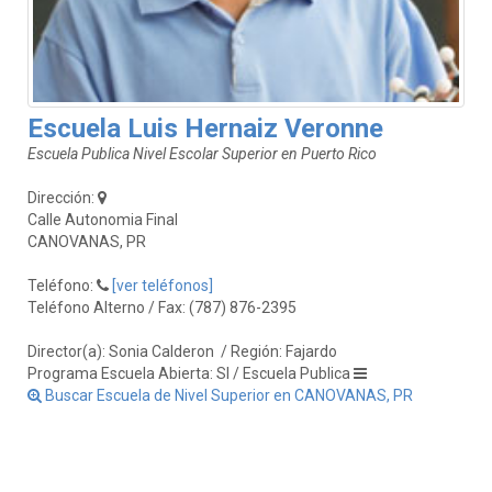
Escuela Luis Hernaiz Veronne
Escuela Publica Nivel Escolar Superior en Puerto Rico
Dirección:
Calle Autonomia Final
CANOVANAS, PR
Teléfono:
[ver teléfonos]
Teléfono Alterno / Fax: (787) 876-2395
Director(a): Sonia Calderon
/ Región: Fajardo
Programa Escuela Abierta: SI / Escuela Publica
Buscar Escuela de Nivel Superior en CANOVANAS, PR