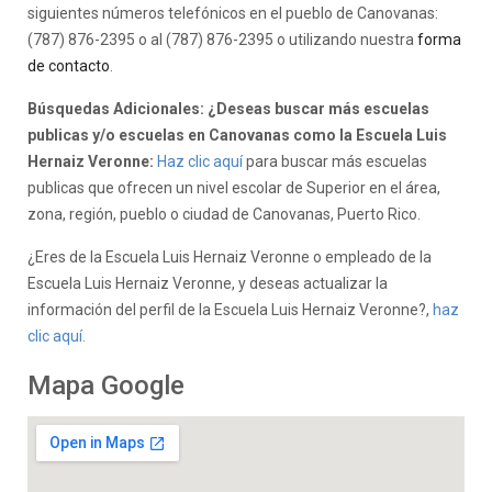
siguientes números telefónicos en el pueblo de Canovanas:
(787) 876-2395 o al (787) 876-2395 o utilizando nuestra
forma
de contacto
.
Búsquedas Adicionales: ¿Deseas buscar más escuelas
publicas y/o escuelas en Canovanas como la Escuela Luis
Hernaiz Veronne:
Haz clic aquí
para buscar más escuelas
publicas que ofrecen un nivel escolar de Superior en el área,
zona, región, pueblo o ciudad de Canovanas, Puerto Rico.
¿Eres de la Escuela Luis Hernaiz Veronne o empleado de la
Escuela Luis Hernaiz Veronne, y deseas actualizar la
información del perfil de la Escuela Luis Hernaiz Veronne?,
haz
clic aquí.
Mapa Google