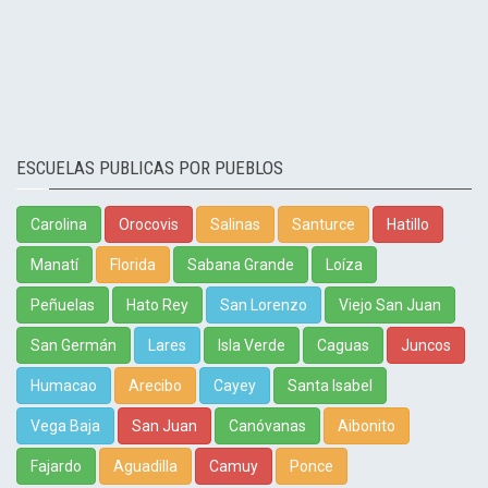
ESCUELAS PUBLICAS POR PUEBLOS
Carolina
Orocovis
Salinas
Santurce
Hatillo
Manatí
Florida
Sabana Grande
Loíza
Peñuelas
Hato Rey
San Lorenzo
Viejo San Juan
San Germán
Lares
Isla Verde
Caguas
Juncos
Humacao
Arecibo
Cayey
Santa Isabel
Vega Baja
San Juan
Canóvanas
Aibonito
Fajardo
Aguadilla
Camuy
Ponce